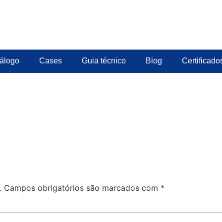
álogo
Cases
Guia técnico
Blog
Certificado
.
Campos obrigatórios são marcados com
*