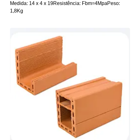
Medida: 14 x 4 x 19Resistência: Fbm=4MpaPeso:
1,8Kg