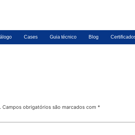
álogo
Cases
Guia técnico
Blog
Certificado
.
Campos obrigatórios são marcados com
*